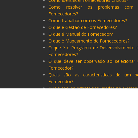
Como identificar Fornecedores Críticos?
Como resolver os problemas com
Fornecedores?
Como trabalhar com os Fornecedores?
O que é Gestão de Fornecedores?
O que é Manual do Fornecedor?
O que é Mapeamento de Fornecedores?
O que é o Programa de Desenvolvimento 
Fornecedores?
O que deve ser observado ao selecionar
Fornecedor?
Quais são as características de um 
Fornecedor?
Quais são as estratégias usadas na Gestão
Fornecedores?
Quais são as etapas da Gestão 
fornecedores?