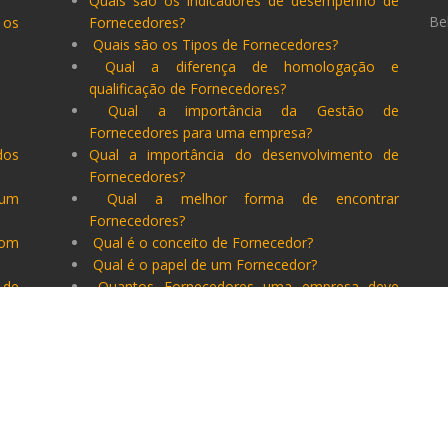
Quais são os indicadores de desempenho de
Be
 os
Fornecedores?
Quais são os Tipos de Fornecedores?
Qual a diferença de homologação e
qualificação de Fornecedores?
Qual a importância da Gestão de
Fornecedores para uma empresa?
dos
Qual a importância do desenvolvimento de
Fornecedores?
 um
Qual a melhor forma de encontrar
Fornecedores?
bom
Qual é o conceito de Fornecedor?
Qual é o papel de um Fornecedor?
 de
Quantos Fornecedores uma empresa deve
ter?
de