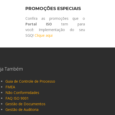
PROMOÇÕES ESPECIAIS
Confira as promoções que o
Portal ISO
tem para
você: Implementação do seu
SGQ!
Clique aqui
eja Também
Guia de Controle de Processo
FMEA
Não Conformidades
FAQ ISO 9001
Gestão de Documentos
Gestão de Auditoria